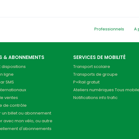
Professionnels
A 
TS & ABONNEMENTS
SERVICES DE MOBILITÉ
t dispositions
Transport scolaire
n ligne
Transports de groupe
par SMS
P+Rail gratuit
internationaux
Ateliers numériques Tous mobil
de ventes
Notifications info trafic
ue de contrôle
 un billet ou abonnement
r avec mon vélo, ou autre
ellement d'abonnements