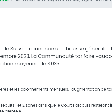
alités
Les tarifs Mobilis, inchangés depuis 2016, augmenteront e
s de Suisse a annoncé une hausse générale d
écembre 2023. La Communauté tarifaire vaudoi
ation moyenne de 3.03%.
rnalières et les abonnements mensuels, l’augmentation de ta
ts réduits 1 et 2 zones ainsi que le Court Parcours resteront
re clientèle.