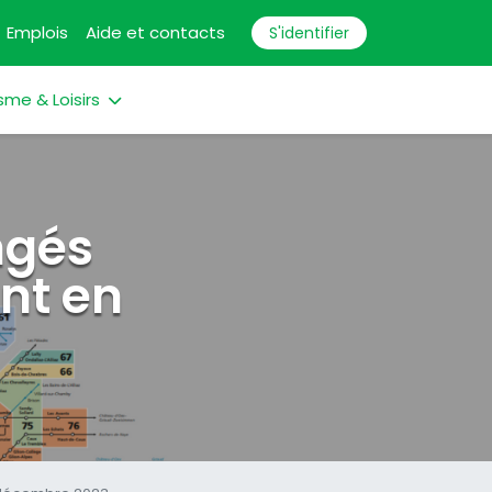
Emplois
Aide et contacts
S'identifier
sme & Loisirs
ngés
nt en