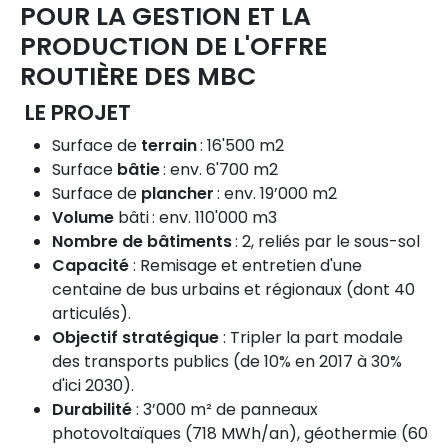
POUR LA GESTION ET LA
PRODUCTION DE L'OFFRE
ROUTIÈRE DES MBC
LE PROJET
Surface de
terrain
: 16'500 m2
Surface
bâtie
: env. 6'700 m2
Surface de
plancher
: env. 19’000 m2
Volume
bâti : env. 110'000 m3
Nombre de bâtiments
: 2, reliés par le sous-sol
Capacité
: Remisage et entretien d'une
centaine de bus urbains et régionaux (dont 40
articulés).
Objectif stratégique
: Tripler la part modale
des transports publics (de 10% en 2017 à 30%
d'ici 2030).
Durabilité
: 3’000 m² de panneaux
photovoltaïques (718 MWh/an), géothermie (60