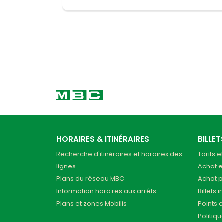
HORAIRES & ITINÉRAIRES
BILLE
Recherche d'itinéraires et horaires des
Tarifs e
lignes
Achat e
Plans du réseau MBC
Achat 
Information horaires aux arrêts
Billets 
Plans et zones Mobilis
Points 
Politiq