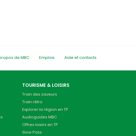
propos de MBC
Emplois
Aide et contacts
TOURISME & LOISIRS
Train des saveurs
Train rétro
Explorer la région en TP
es
Audioguides MBC
Offres loisirs en TP
Slow Pass