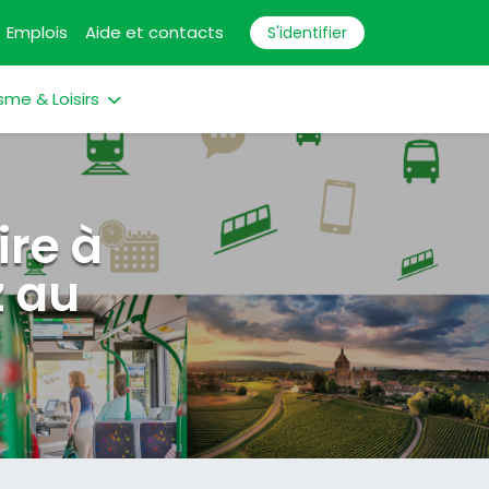
Emplois
Aide et contacts
S'identifier
sme & Loisirs
ire à
z au