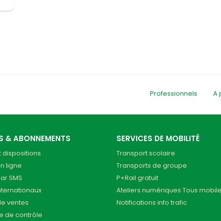
Professionnels
A 
TS & ABONNEMENTS
SERVICES DE MOBILITÉ
t dispositions
Transport scolaire
n ligne
Transports de groupe
par SMS
P+Rail gratuit
internationaux
Ateliers numériques Tous mobil
de ventes
Notifications info trafic
ue de contrôle