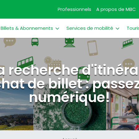
Professionnels
A propos de MBC
Billets & Abonnements
Services de mobilité
Touri
a recherche d'itinéra
chat de billet : passe
numérique!